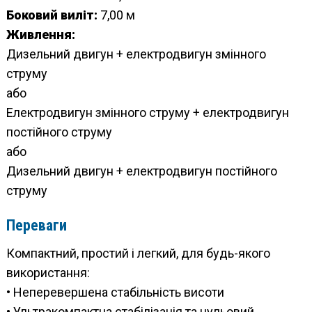
Боковий виліт:
7,00 м
Живлення:
Дизельний двигун + електродвигун змінного
струму
або
Електродвигун змінного струму + електродвигун
постійного струму
або
Дизельний двигун + електродвигун постійного
струму
Переваги
Компактний, простий і легкий, для будь-якого
використання:
• Неперевершена стабільність висоти
• Ультракомпактна стабілізація та нульовий