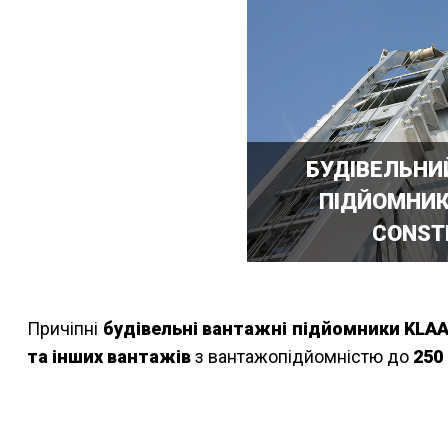
БУДІВЕЛЬНИ
ПІДЙОМНИК
CONST
Причіпні
будівельні вантажні підйомники KLAA
та інших вантажів
з вантажопідйомністю до
250 