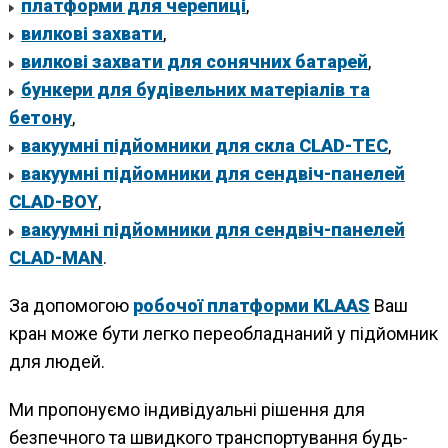
платформи для черепиці
,
вилкові захвати
,
вилкові захвати для сонячних батарей
,
бункери для будівельних матеріалів та
бетону
,
вакуумні підйомники для cкла CLAD-TEC
,
вакуумні підйомники для сендвіч-панелей
CLAD-BOY
,
вакуумні підйомники для сендвіч-панелей
CLAD-MAN
.
За допомогою
робочої платформи KLAAS
Ваш
кран може бути легко переобладнаний у підйомник
для людей.
Ми пропонуємо індивідуальні рішення для
безпечного та швидкого транспортування будь-