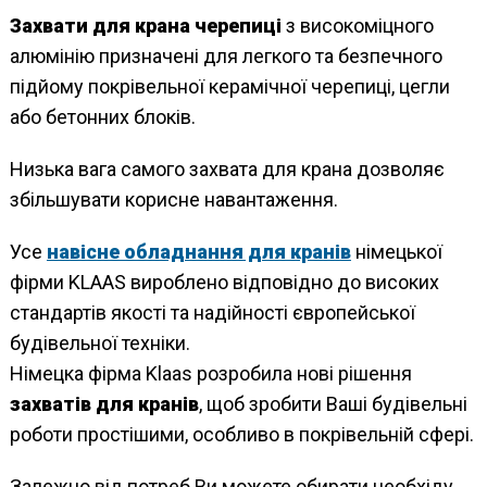
Захвати для крана черепиці
з високоміцного
алюмінію призначені для легкого та безпечного
підйому покрівельної керамічної черепиці, цегли
або бетонних блоків.
Низька вага самого захвата для крана дозволяє
збільшувати корисне навантаження.
Усе
навісне обладнання для кранів
німецької
фірми KLAAS вироблено відповідно до високих
стандартів якості та надійності європейської
будівельної техніки.
Німецка фірма Klaas розробила нові рішення
захватів для кранів
, щоб зробити Ваші будівельні
роботи простішими, особливо в покрівельній сфері.
Залежно від потреб Ви можете обирати необхіду